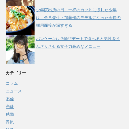
少年院出所の日、一杯のカツ丼に涙した少年
は…金八先生・加藤優のモデルになった会長の
採用面接が深すぎる
パンケーキは危険!?デートで食べると男性をう
んざりさせる女子力高めなメニュー
カテゴリー
コラム
ニュース
不倫
恋愛
感動
浮気