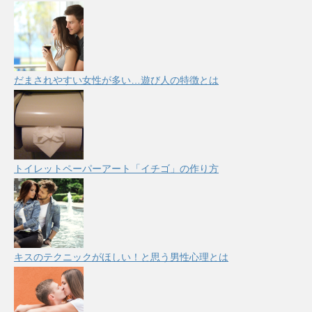
だまされやすい女性が多い…遊び人の特徴とは
トイレットペーパーアート「イチゴ」の作り方
キスのテクニックがほしい！と思う男性心理とは