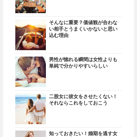
そんなに重要？価値観が合わな
い相手とうまくいかないと思い
込む理由
男性が惚れる瞬間は女性よりも
単純で分かりやすいらしい
二股女に彼女をさせたくない！
それならこれをしておこう
知っておきたい！婚期を逃す女