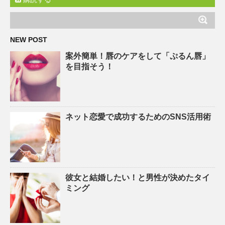
NEW POST
案外簡単！唇のケアをして「ぷるん唇」
を目指そう！
ネット恋愛で成功するためのSNS活用術
彼女と結婚したい！と男性が決めたタイ
ミング