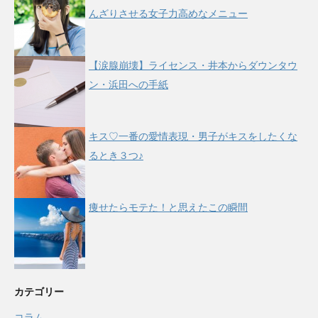
んざりさせる女子力高めなメニュー
【涙腺崩壊】ライセンス・井本からダウンタウ
ン・浜田への手紙
キス♡一番の愛情表現・男子がキスをしたくな
るとき３つ♪
痩せたらモテた！と思えたこの瞬間
カテゴリー
コラム