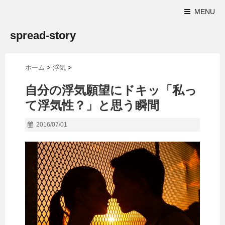
MENU
spread-story
ホーム
>
浮気
>
自分の浮気願望にドキッ「私っ
て浮気性？」と思う瞬間
2016/07/01