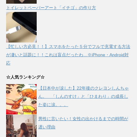
トイレットペーパーアート「イチゴ」の作り方
【忙しい方必見！！】スマホをたった５分でフルで充電する方法
が凄いと話題に！！これは盲点だったわ…※iPhone・Android対
応
☆人気ランキング☆
【日本中が涙した】22年後のクレヨンしんちゃ
ん。 「しんのすけ」と「ひまわり」の成長し
た姿に涙。。。
男性に言いたい！女性の出かけるまでの時間が
遅い理由