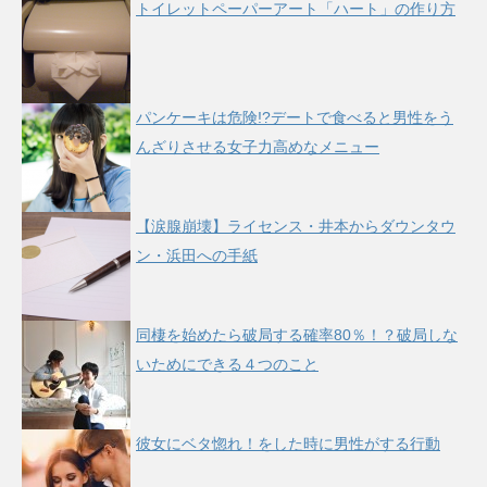
トイレットペーパーアート「ハート」の作り方
パンケーキは危険!?デートで食べると男性をう
んざりさせる女子力高めなメニュー
【涙腺崩壊】ライセンス・井本からダウンタウ
ン・浜田への手紙
同棲を始めたら破局する確率80％！？破局しな
いためにできる４つのこと
彼女にベタ惚れ！をした時に男性がする行動