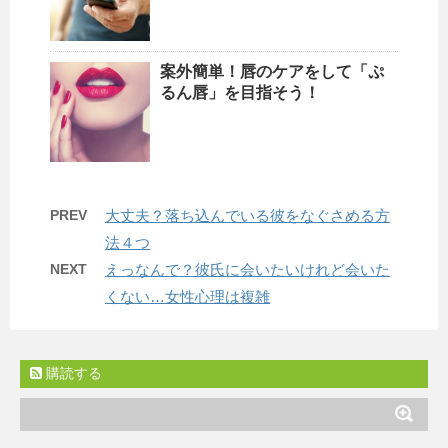
案外簡単！唇のケアをして「ぷ
るん唇」を目指そう！
PREV
大丈夫？落ち込んでいる彼をなぐさめる方
法４つ
NEXT
えっなんで？彼氏に会いたいけれど会いた
くない…女性心理は複雑
購読する