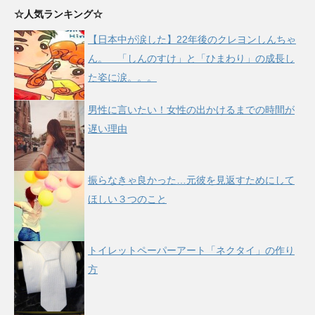
☆人気ランキング☆
【日本中が涙した】22年後のクレヨンしんちゃ
ん。 「しんのすけ」と「ひまわり」の成長し
た姿に涙。。。
男性に言いたい！女性の出かけるまでの時間が
遅い理由
振らなきゃ良かった…元彼を見返すためにして
ほしい３つのこと
トイレットペーパーアート「ネクタイ」の作り
方