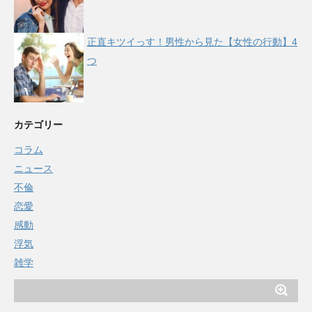
正直キツイっす！男性から見た【女性の行動】4
つ
カテゴリー
コラム
ニュース
不倫
恋愛
感動
浮気
雑学