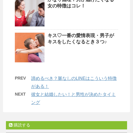
女の特徴はコレ！
キス♡一番の愛情表現・男子が
キスをしたくなるとき３つ♪
PREV
諦めるべき？脈なしのLINEはこういう特徴
がある！
NEXT
彼女と結婚したい！と男性が決めたタイミ
ング
購読する