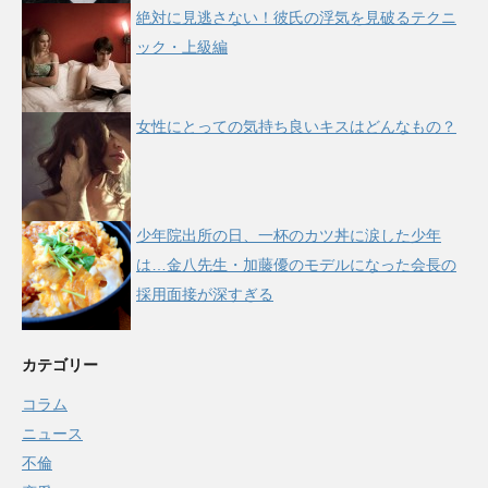
絶対に見逃さない！彼氏の浮気を見破るテクニ
ック・上級編
女性にとっての気持ち良いキスはどんなもの？
少年院出所の日、一杯のカツ丼に涙した少年
は…金八先生・加藤優のモデルになった会長の
採用面接が深すぎる
カテゴリー
コラム
ニュース
不倫