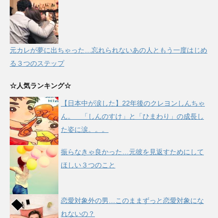
元カレが夢に出ちゃった…忘れられないあの人ともう一度はじめ
る３つのステップ
☆人気ランキング☆
【日本中が涙した】22年後のクレヨンしんちゃ
ん。 「しんのすけ」と「ひまわり」の成長し
た姿に涙。。。
振らなきゃ良かった…元彼を見返すためにして
ほしい３つのこと
恋愛対象外の男…このままずっと恋愛対象にな
れないの？