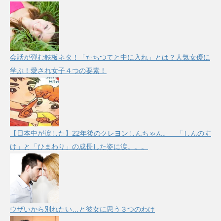
会話が弾む鉄板ネタ！「たちつてと中に入れ」とは？人気女優に
学ぶ！愛され女子４つの要素！
【日本中が涙した】22年後のクレヨンしんちゃん。 「しんのす
け」と「ひまわり」の成長した姿に涙。。。
ウザいから別れたい…と彼女に思う３つのわけ