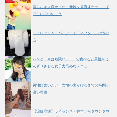
振らなきゃ良かった…元彼を見返すためにして
ほしい３つのこと
トイレットペーパーアート「ネクタイ」の作り
方
パンケーキは危険!?デートで食べると男性をう
んざりさせる女子力高めなメニュー
男性に言いたい！女性の出かけるまでの時間が
遅い理由
【涙腺崩壊】ライセンス・井本からダウンタウ