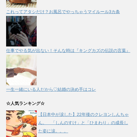
これってアタシだけ？お風呂でやっちゃうマイルール3カ条
仕事でやる気が出ない！そんな時は『キングカズの伝説の言葉』
一生一緒にいる人だから♡結婚の決め手はコレ
☆人気ランキング☆
【日本中が涙した】22年後のクレヨンしんちゃ
ん。 「しんのすけ」と「ひまわり」の成長し
た姿に涙。。。