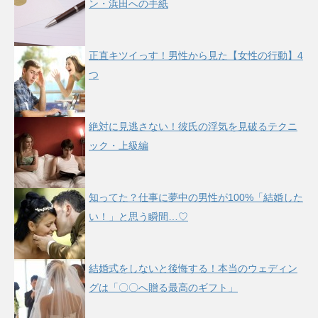
ン・浜田への手紙
正直キツイっす！男性から見た【女性の行動】4
つ
絶対に見逃さない！彼氏の浮気を見破るテクニ
ック・上級編
知ってた？仕事に夢中の男性が100%「結婚した
い！」と思う瞬間…♡
結婚式をしないと後悔する！本当のウェディン
グは「〇〇へ贈る最高のギフト」