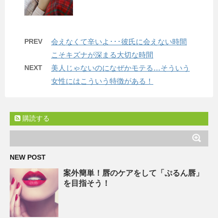
PREV
会えなくて辛いよ･･･彼氏に会えない時間
こそキズナが深まる大切な時間
NEXT
美人じゃないのになぜかモテる…そういう
女性にはこういう特徴がある！
購読する
NEW POST
案外簡単！唇のケアをして「ぷるん唇」
を目指そう！