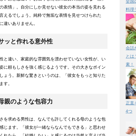
全国
の表情」。自分にしか見せない彼女の本当の姿を見れる
料理
言えるでしょう。純粋で無垢な表情を見せつけられた
に違いありません。
サッと作れる意外性
会話
とは
性と違い、家庭的な雰囲気を漂わせていない女性が、い
素！
姿に頼もしさを強く感じるようです。その大きなポイン
しょう。新鮮な驚きというのは、「彼女をもっと知りた
ます。
母親のような包容力
正直
4つ
さを求める男性は、なんでも許してくれる母のような包
感じます。「彼女が一緒ならなんでもできる」と思わせ
くれたら、「結婚したい」と感じるのは当然と言えば当