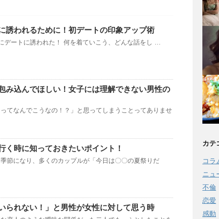
に誘われるために！初デートの印象アップ術
デートに誘われた！ 何を着ていこう、どんな話をし …
包み込んでほしい！女子には理解できない男性の
男ってなんでこうなの！？」と思ってしまうことってありませ
カテ
行く時に知っておきたいポイント！
く季節になり、多くのカップルが「今日は〇〇の夏祭りだ
コラ
ニュ
不倫
恋愛
いられない！」と男性が女性に対して思う時
感動