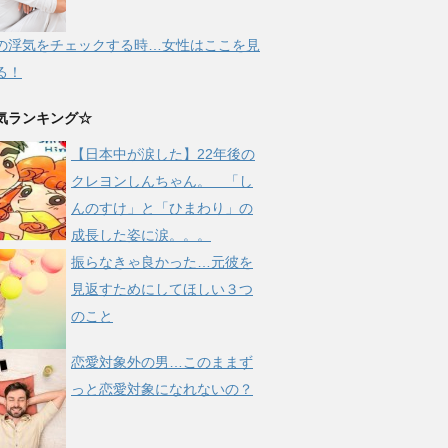
の浮気をチェックする時…女性はここを見
る！
気ランキング☆
【日本中が涙した】22年後の
クレヨンしんちゃん。 「し
んのすけ」と「ひまわり」の
成長した姿に涙。。。
振らなきゃ良かった…元彼を
見返すためにしてほしい３つ
のこと
恋愛対象外の男…このままず
っと恋愛対象になれないの？