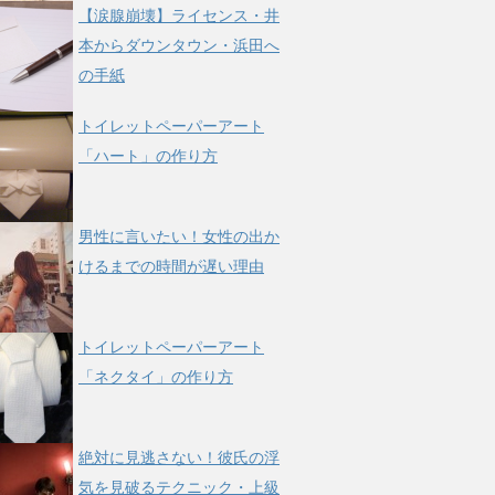
【涙腺崩壊】ライセンス・井
本からダウンタウン・浜田へ
の手紙
トイレットペーパーアート
「ハート」の作り方
男性に言いたい！女性の出か
けるまでの時間が遅い理由
トイレットペーパーアート
「ネクタイ」の作り方
絶対に見逃さない！彼氏の浮
気を見破るテクニック・上級