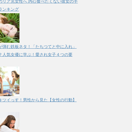
のリア充女性へ 内心食べたくない彼女の手
ランキング
が弾む鉄板ネタ！「たちつてと中に入れ」
？人気女優に学ぶ！愛され女子４つの要
キツイっす！男性から見た【女性の行動】