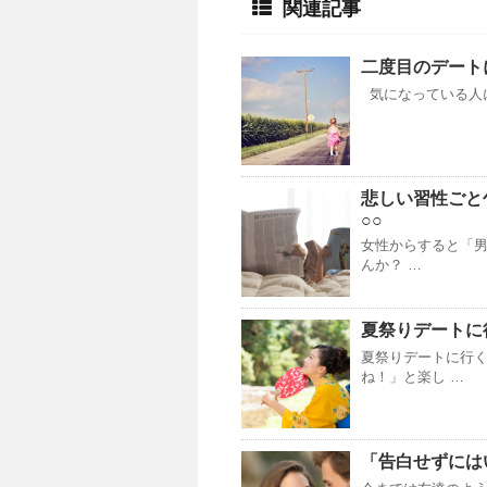
関連記事
二度目のデート
気になっている人に
悲しい習性ごと
○○
女性からすると「
んか？ …
夏祭りデートに
夏祭りデートに行
ね！」と楽し …
「告白せずには