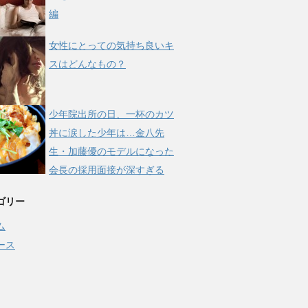
編
女性にとっての気持ち良いキ
スはどんなもの？
少年院出所の日、一杯のカツ
丼に涙した少年は…金八先
生・加藤優のモデルになった
会長の採用面接が深すぎる
ゴリー
ム
ース