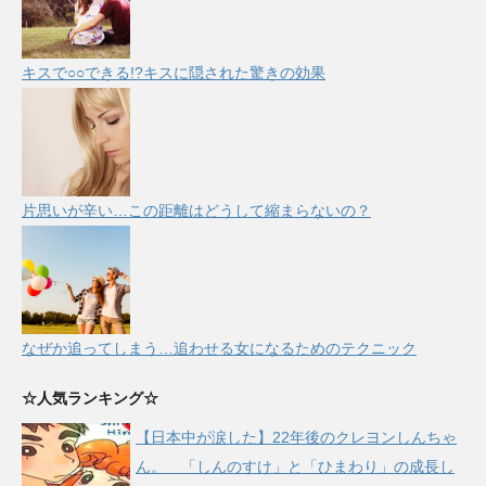
キスで○○できる!?キスに隠された驚きの効果
片思いが辛い…この距離はどうして縮まらないの？
なぜか追ってしまう…追わせる女になるためのテクニック
☆人気ランキング☆
【日本中が涙した】22年後のクレヨンしんちゃ
ん。 「しんのすけ」と「ひまわり」の成長し