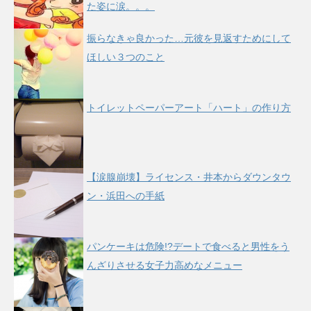
た姿に涙。。。
振らなきゃ良かった…元彼を見返すためにして
ほしい３つのこと
トイレットペーパーアート「ハート」の作り方
【涙腺崩壊】ライセンス・井本からダウンタウ
ン・浜田への手紙
パンケーキは危険!?デートで食べると男性をう
んざりさせる女子力高めなメニュー