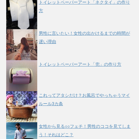
トイレットペーパーアート「ネクタイ」の作り
方
男性に言いたい！女性の出かけるまでの時間が
遅い理由
トイレットペーパーアート「兜」の作り方
これってアタシだけ？お風呂でやっちゃうマイ
ルール3カ条
女性から見る○○フェチ！男性のココを見てしま
う！それはどこ？