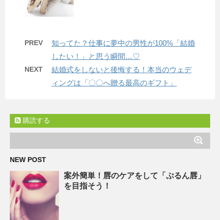
PREV
知ってた？仕事に夢中の男性が100%「結婚
したい！」と思う瞬間…♡
NEXT
結婚式をしないと後悔する！本当のウェデ
ィングは「〇〇へ贈る最高のギフト」
購読する
NEW POST
案外簡単！唇のケアをして「ぷるん唇」
を目指そう！