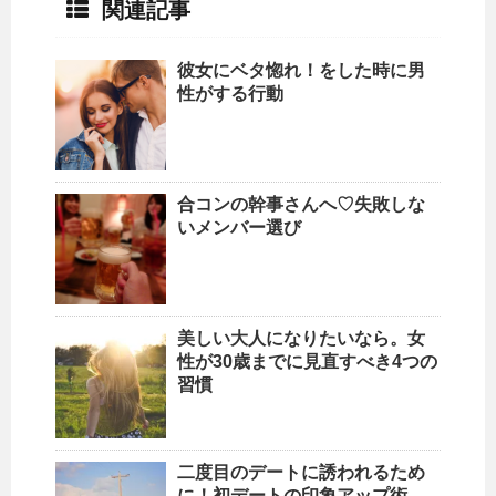
関連記事
彼女にベタ惚れ！をした時に男
性がする行動
合コンの幹事さんへ♡失敗しな
いメンバー選び
美しい大人になりたいなら。女
性が30歳までに見直すべき4つの
習慣
二度目のデートに誘われるため
に！初デートの印象アップ術