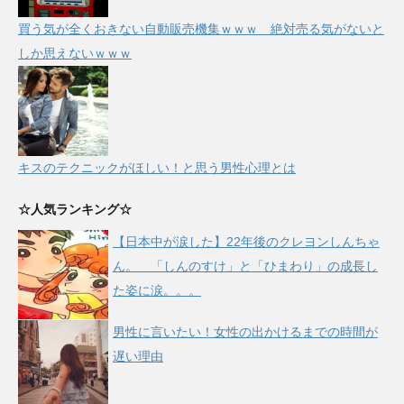
買う気が全くおきない自動販売機集ｗｗｗ 絶対売る気がないと
しか思えないｗｗｗ
キスのテクニックがほしい！と思う男性心理とは
☆人気ランキング☆
【日本中が涙した】22年後のクレヨンしんちゃ
ん。 「しんのすけ」と「ひまわり」の成長し
た姿に涙。。。
男性に言いたい！女性の出かけるまでの時間が
遅い理由