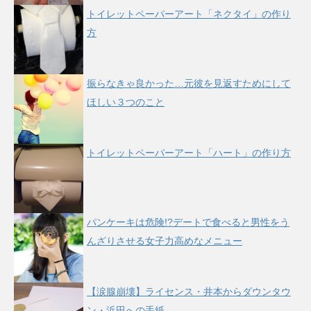
トイレットペーパーアート「ネクタイ」の作り
方
振らなきゃ良かった…元彼を見返すためにして
ほしい３つのこと
トイレットペーパーアート「ハート」の作り方
パンケーキは危険!?デートで食べると男性をう
んざりさせる女子力高めなメニュー
【涙腺崩壊】ライセンス・井本からダウンタウ
ン・浜田への手紙