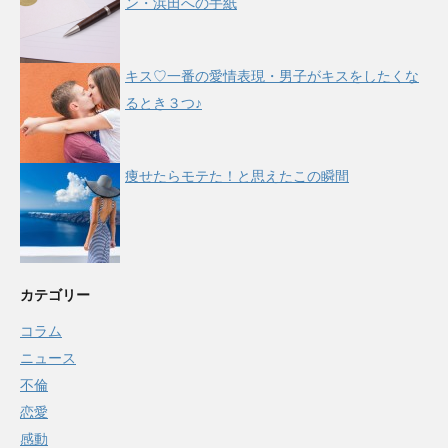
ン・浜田への手紙
キス♡一番の愛情表現・男子がキスをしたくな
るとき３つ♪
痩せたらモテた！と思えたこの瞬間
カテゴリー
コラム
ニュース
不倫
恋愛
感動