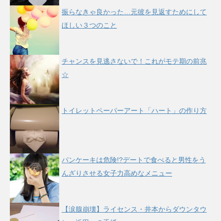
振らなきゃ良かった…元彼を見返すためにして
ほしい３つのこと
チャンスを見逃さないで！これがモテ期の前兆
☆
トイレットペーパーアート「ハート」の作り方
パンケーキは危険!?デートで食べると男性をう
んざりさせる女子力高めなメニュー
【涙腺崩壊】ライセンス・井本からダウンタウ