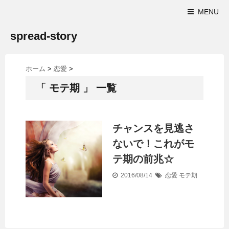
MENU
spread-story
ホーム
>
恋愛
>
「 モテ期 」 一覧
チャンスを見逃さ
ないで！これがモ
テ期の前兆☆
2016/08/14
恋愛
モテ期