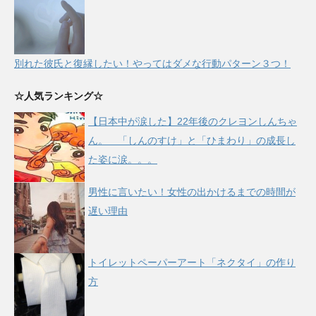
別れた彼氏と復縁したい！やってはダメな行動パターン３つ！
☆人気ランキング☆
【日本中が涙した】22年後のクレヨンしんちゃ
ん。 「しんのすけ」と「ひまわり」の成長し
た姿に涙。。。
男性に言いたい！女性の出かけるまでの時間が
遅い理由
トイレットペーパーアート「ネクタイ」の作り
方